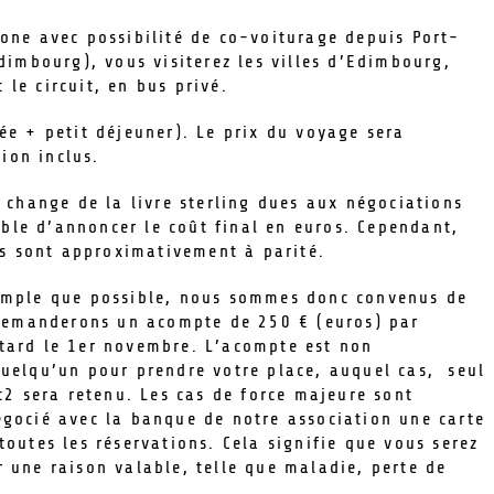
one avec possibilité de co-voiturage depuis Port-
dimbourg), vous visiterez les villes d’Edimbourg,
le circuit, en bus privé.
ée + petit déjeuner). Le prix du voyage sera
vion inclus.
 change de la livre sterling dues aux négociations
sible d’annoncer le coût final en euros. Cependant,
ros sont approximativement à parité.
simple que possible, nous sommes donc convenus de
s demanderons un acompte de 250 € (euros) par
tard le 1er novembre. L’acompte est non
quelqu’un pour prendre votre place, auquel cas, seul
t2 sera retenu. Les cas de force majeure sont
égocié avec la banque de notre association une carte
outes les réservations. Cela signifie que vous serez
 une raison valable, telle que maladie, perte de