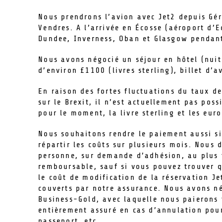
Nous prendrons l’avion avec Jet2 depuis Gér
Vendres. A l’arrivée en Écosse (aéroport d’E
Dundee, Inverness, Oban et Glasgow pendant 
Nous avons négocié un séjour en hôtel (nuit
d’environ £1100 (livres sterling), billet d’a
En raison des fortes fluctuations du taux de
sur le Brexit, il n’est actuellement pas pos
pour le moment, la livre sterling et les eu
Nous souhaitons rendre le paiement aussi 
répartir les coûts sur plusieurs mois. Nou
personne, sur demande d’adhésion, au plus 
remboursable, sauf si vous pouvez trouver 
le coût de modification de la réservation Je
couverts par notre assurance. Nous avons n
Business-Gold, avec laquelle nous paierons t
entièrement assuré en cas d’annulation pour
passeport, etc.