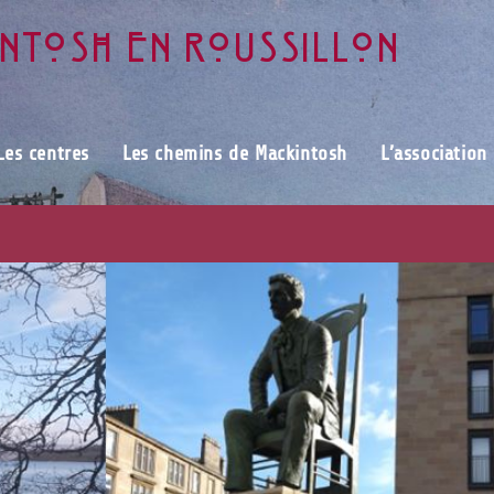
intosh en Roussillon
Les centres
Les chemins de Mackintosh
L’association