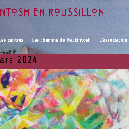
intosh en Roussillon
Les centres
Les chemins de Mackintosh
L’association
ars 2024