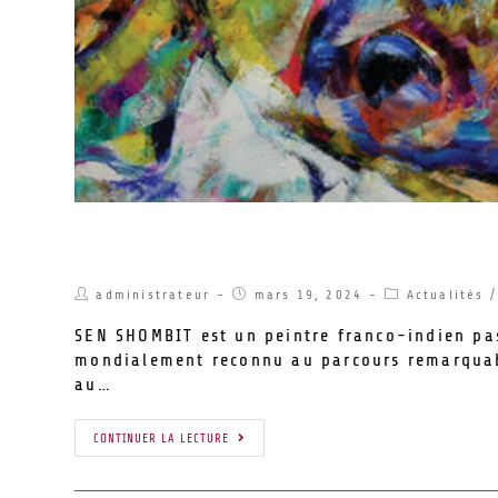
Un grand artiste au centre El Casal de
administrateur
mars 19, 2024
Actualités
/
SEN SHOMBIT est un peintre franco-indien pa
mondialement reconnu au parcours remarquabl
au…
CONTINUER LA LECTURE