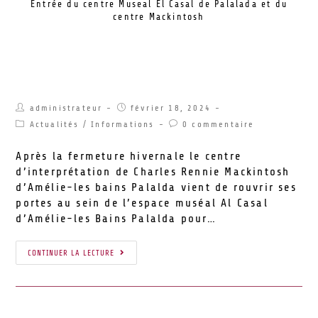
Entrée du centre Museal El Casal de Palalada et du
centre Mackintosh
Réouverture du centre d’interprétation
Charles Rennie Mackintosh de Palalda
administrateur
février 18, 2024
Actualités
/
Informations
0 commentaire
Après la fermeture hivernale le centre
d’interprétation de Charles Rennie Mackintosh
d’Amélie-les bains Palalda vient de rouvrir ses
portes au sein de l’espace muséal Al Casal
d’Amélie-les Bains Palalda pour…
CONTINUER LA LECTURE