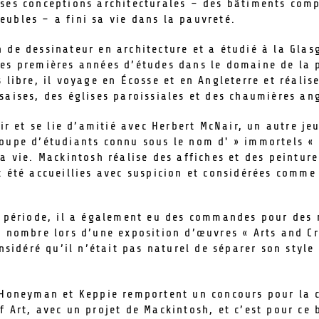
 ses conceptions architecturales – des bâtiments com
ubles – a fini sa vie dans la pauvreté.
 de dessinateur en architecture et a étudié à la Glasg
ses premières années d’études dans le domaine de la 
 libre, il voyage en Écosse et en Angleterre et réalis
saises, des églises paroissiales et des chaumières ang
ir et se lie d’amitié avec Herbert McNair, un autre je
roupe d’étudiants connu sous le nom d' » immortels «
a vie. Mackintosh réalise des affiches et des peinture
t été accueillies avec suspicion et considérées comme
e période, il a également eu des commandes pour des 
n nombre lors d’une exposition d’œuvres « Arts and Cr
onsidéré qu’il n’était pas naturel de séparer son style 
 Honeyman et Keppie remportent un concours pour la 
 Art, avec un projet de Mackintosh, et c’est pour ce b