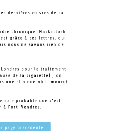
 ces dernières œuvres de sa
adie chronique. Mackintosh
’est grâce à ces lettres, qui
ais nous ne savons rien de
à Londres pour le traitement
ause de la cigarette) ; on
ns une clinique où il mourut
semble probable que c’est
er à Port-Vendres.
ur page précédente