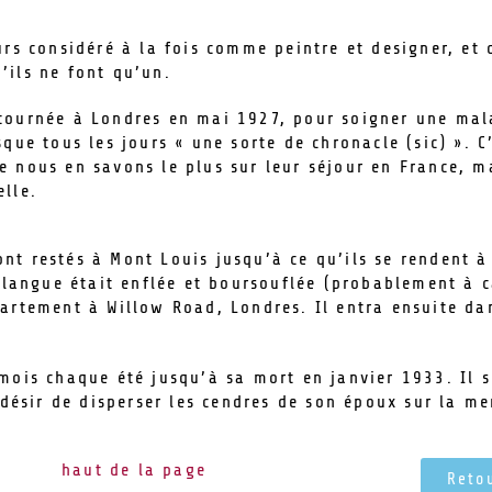
ours considéré à la fois comme peintre et designer, et
’ils ne font qu’un.
etournée à Londres en mai 1927, pour soigner une mal
sque tous les jours « une sorte de chronacle (sic) ». C
e nous en savons le plus sur leur séjour en France, m
elle.
sont restés à Mont Louis jusqu’à ce qu’ils se rendent 
 langue était enflée et boursouflée (probablement à c
artement à Willow Road, Londres. Il entra ensuite da
mois chaque été jusqu’à sa mort en janvier 1933. Il 
 désir de disperser les cendres de son époux sur la m
haut de la page
Reto