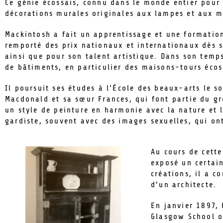
Ce génie écossais, connu dans le monde entier pour
décorations murales originales aux lampes et aux me
Mackintosh a fait un apprentissage et une formation
remporté des prix nationaux et internationaux dès 
ainsi que pour son talent artistique. Dans son temps
de bâtiments, en particulier des maisons-tours écos
Il poursuit ses études à l’École des beaux-arts le so
Macdonald et sa sœur Frances, qui font partie du g
un style de peinture en harmonie avec la nature et l
gardiste, souvent avec des images sexuelles, qui on
Au cours de cett
exposé un certai
créations, il a c
d’un architecte.
En janvier 1897,
Glasgow School of