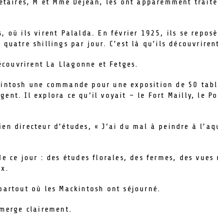
iétaires, M et Mme Dejean, les ont apparemment traité
 où ils virent Palalda. En février 1925, ils se reposè
 quatre shillings par jour. C’est là qu’ils découvriren
découvrirent La Llagonne et Fetges.
ckintosh une commande pour une exposition de 50 tabl
nt. Il explora ce qu’il voyait – le Fort Mailly, le Po
en directeur d’études, « J’ai du mal à peindre à l’aq
de ce jour : des études florales, des fermes, des vue
ux.
 partout où les Mackintosh ont séjourné.
émerge clairement.