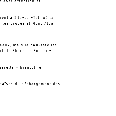
s avec attention et
rent à Ille-sur-Tet, où la
t les Orgues et Mont Alba.
eaux, mais la pauvreté les
rt, le Phare, le Rocher –
uarelle – bientôt je
s naïves du déchargement des