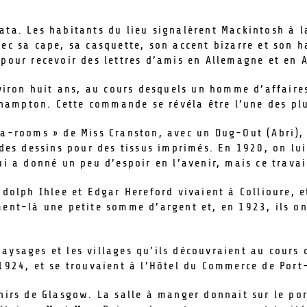
ata. Les habitants du lieu signalèrent Mackintosh à 
vec sa cape, sa casquette, son accent bizarre et son 
 pour recevoir des lettres d’amis en Allemagne et en A
nviron huit ans, au cours desquels un homme d’affaire
ampton. Cette commande se révéla être l’une des plu
ea-rooms » de Miss Cranston, avec un Dug-Out (Abri), 
à des dessins pour des tissus imprimés. En 1920, on l
ui a donné un peu d’espoir en l’avenir, mais ce travai
udolph Ihlee et Edgar Hereford vivaient à Collioure, e
oment-là une petite somme d’argent et, en 1923, ils 
aysages et les villages qu’ils découvraient au cours 
e 1924, et se trouvaient à l’Hôtel du Commerce de Por
nirs de Glasgow. La salle à manger donnait sur le por