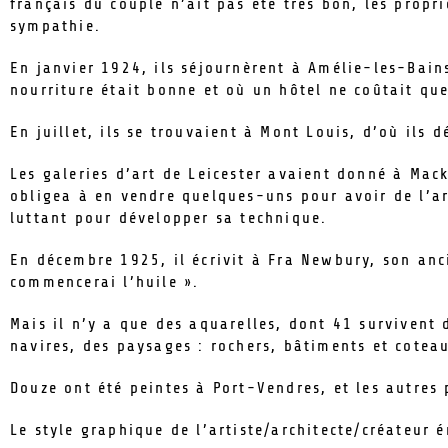
français du couple n’ait pas été très bon, les propr
sympathie.
En janvier 1924, ils séjournèrent à Amélie-les-Bains,
nourriture était bonne et où un hôtel ne coûtait que
En juillet, ils se trouvaient à Mont Louis, d’où ils 
Les galeries d’art de Leicester avaient donné à Ma
obligea à en vendre quelques-uns pour avoir de l’arge
luttant pour développer sa technique.
En décembre 1925, il écrivit à Fra Newbury, son anci
commencerai l’huile ».
Mais il n’y a que des aquarelles, dont 41 survivent 
navires, des paysages : rochers, bâtiments et cotea
Douze ont été peintes à Port-Vendres, et les autres
Le style graphique de l’artiste/architecte/créateur 