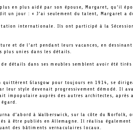
 plus en plus aidé par son épouse, Margaret, qu’il épo
dit un jour : « J’ai seulement du talent, Margaret a d
tation internationale. Ils ont participé à la Sécessi
ure et de l’art pendant leurs vacances, en dessinant 
s plus unies dans les détails.
 de détails dans ses meubles semblent avoir été tirés 
 quittèrent Glasgow pour toujours en 1914, se dirige
car leur style devenait progressivement démodé. Il ava
ait impopulaire auprès des autres architectes, après 
r égard.
urna d’abord à Walberswick, sur la côte du Norfolk, o
nés à être publiés en Allemagne. Il réalisa également
uant des bâtiments vernaculaires locaux.