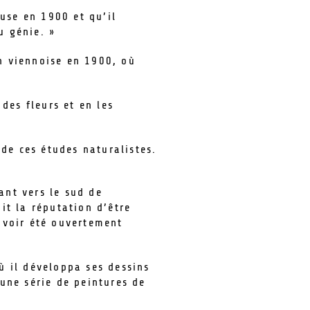
use en 1900 et qu’il
u génie. »
on viennoise en 1900, où
des fleurs et en les
de ces études naturalistes.
ant vers le sud de
it la réputation d’être
avoir été ouvertement
ù il développa ses dessins
 une série de peintures de