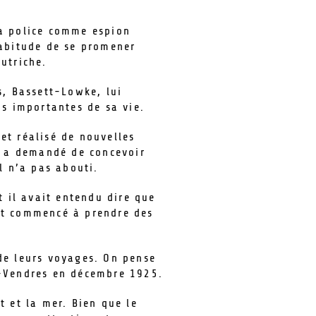
la police comme espion
habitude de se promener
utriche.
s, Bassett-Lowke, lui
s importantes de sa vie.
et réalisé de nouvelles
ui a demandé de concevoir
l n’a pas abouti.
t il avait entendu dire que
ont commencé à prendre des
de leurs voyages. On pense
t-Vendres en décembre 1925.
t et la mer. Bien que le