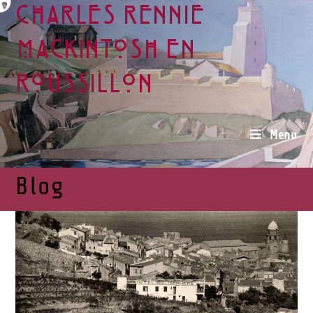
Charles Rennie
Mackintosh en
Roussillon
Menu
Blog