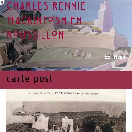
Charles Rennie
Mackintosh en
Roussillon
Menu
carte post