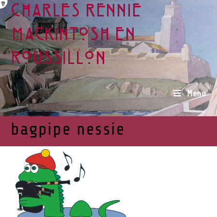
Charles Rennie
Mackintosh en
Roussillon
Menu
bagpipe nessie