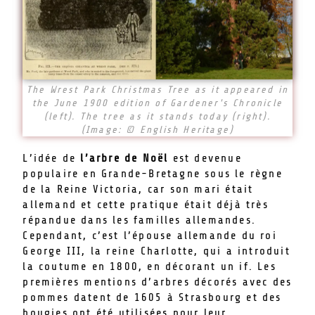
The Wrest Park Christmas Tree as it appeared in
the June 1900 edition of Gardener's Chronicle
(left). The tree as it stands today (right).
(Image: © English Heritage)
L’idée de
l’arbre de Noël
est devenue
populaire en Grande-Bretagne sous le règne
de la Reine Victoria, car son mari était
allemand et cette pratique était déjà très
répandue dans les familles allemandes.
Cependant, c’est l’épouse allemande du roi
George III, la reine Charlotte, qui a introduit
la coutume en 1800, en décorant un if. Les
premières mentions d’arbres décorés avec des
pommes datent de 1605 à Strasbourg et des
bougies ont été utilisées pour leur