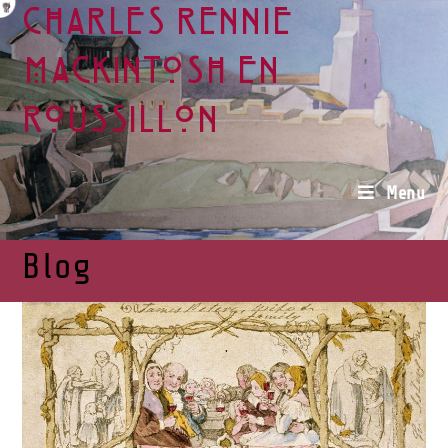
Charles Rennie
Mackintosh en
Roussillon
Menu
Blog