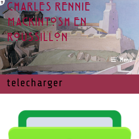
Charles Rennie
Mackintosh en
Roussillon
Menu
telecharger