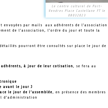
Le centre culturel de Port-
Vendres Place Castellane FT le
08032023
nt envoyées par mails aux adhérents de l’association
ement de l’association, l’ordre du jour et toute la
étaillés pourront être consultés sur place le jour de
 adhérents, à jour de leur cotisation
, se fera au
ctronique
e avant le jour J
ace le jour de l’assemblée
, en présence des membres
il d’administration