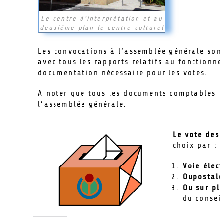
Le centre d'interprétation et au
deuxiéme plan le centre culturel
Les convocations à l’assemblée générale so
avec tous les rapports relatifs au fonctionn
documentation nécessaire pour les votes.
A noter que tous les documents comptables d
l’assemblée générale.
Le vote des
choix par :
Voie éle
Ou
postal
Ou sur pl
du conse