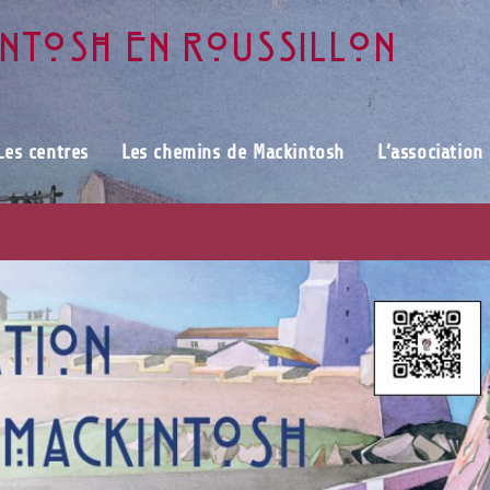
intosh en Roussillon
Les centres
Les chemins de Mackintosh
L’association