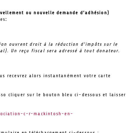
vellement ou nouvelle demande d’adhésion)
tes
:
ion ouvrent droit à la réduction d’impôts sur le
al). Un reçu fiscal sera adressé à tout donateur.
s recevrez alors instantanément votre carte
so cliquer sur le bouton bleu ci-dessous et laisser
sociation-c-r-mackintosh-en-
rmulaire en téléchargement ci-dessous :