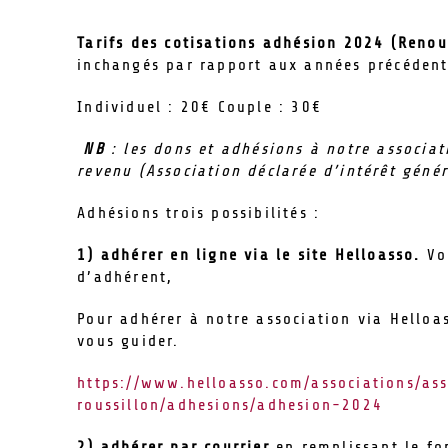
Tarifs des cotisations adhésion 2024
(Renou
inchangés par rapport aux années précéden
Individuel : 20€ Couple : 30€
NB
: les dons et adhésions à notre associat
revenu (Association déclarée d’intérêt génér
Adhésions trois possibilités :
1) adhérer en ligne via le site Helloasso.
Vou
d’adhérent,
Pour adhérer à notre association via Helloas
vous guider.
https://www.helloasso.com/associations/as
roussillon/adhesions/adhesion-2024
2) adhérer par courrier
en remplissant le fo