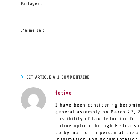
Partager :
J’aime ça :
CET ARTICLE A 1 COMMENTAIRE
fetive
I have been considering becomi
general assembly on March 22, 
possibility of tax deduction fo
online option through Helloasso
up by mail or in person at the 
information and documentation 