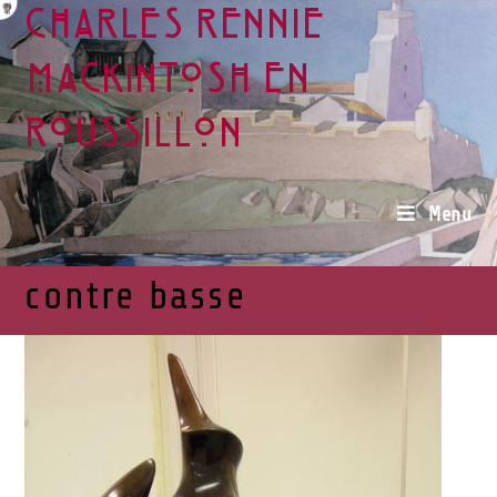
Charles Rennie
Mackintosh en
Roussillon
Menu
contre basse